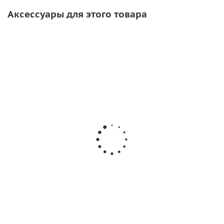
Аксессуары для этого товара
СОВЕТУЕМ
СКИДКА
Desmodur RFE
Клей для лодок
Рым якорный
750
ПВХ Texacol МN
малый (Светло-
150 (100мл)
Серый)
от
172 руб.
/шт
258
руб.
/шт
939
руб.
/шт
245 руб.
368
руб.
Подробнее
Подробнее
Подробнее