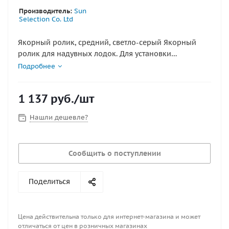
Производитель:
Sun
Selection Co. Ltd
Якорный ролик, средний, светло-серый Якорный
ролик для надувных лодок. Для установки
рекомендуется приобрести двухкомпонентный клей.
Подробнее
Длина, мм: 87 Ширина, мм: 113.
Высота по краям 65 мм.
1 137
руб.
/шт
Высота в середине от основания до середины
ролика 55 мм.
Нашли дешевле?
Сообщить о поступлении
Поделиться
Цена действительна только для интернет-магазина и может
отличаться от цен в розничных магазинах