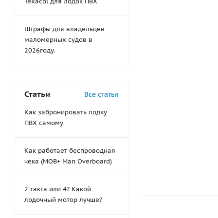
Texacol для лодок ПВХ
Штрафы для владельцев
маломерных судов в
2026году.
Статьи
Все статьи
Как забронировать лодку
Веревка леера 8м
ПВХ самому
66
руб.
/
Как работает беспроводная
чека (MOB+ Man Overboard)
2 такта или 4? Какой
лодочный мотор лучше?