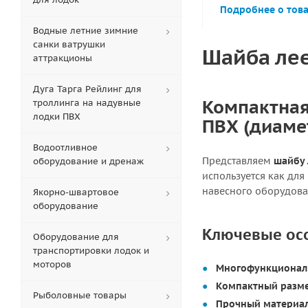
Подробнее о тов
Водные летние зимние
санки ватрушки
Шайба лее
аттракционы
Дуга Тарга Рейлинг для
Компактная
троллинга на надувные
лодки ПВХ
ПВХ (диаме
Водоотливное
Представляем
шайбу 
оборудование и дренаж
используется как для
навесного оборудова
Якорно-швартовое
оборудование
Ключевые ос
Оборудование для
транспортировки лодок и
моторов
Многофункционал
Компактный разме
Рыболовные товары
Прочный материал