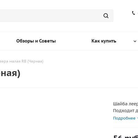
Обзоры и Советы
Как купить
ера малая RB (Черная)
рная)
Шайба леер
Подходит д
Подробнее