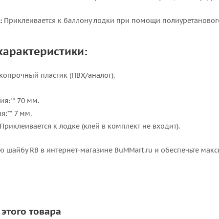
:
Приклеивается к баллону лодки при помощи полиуретанового 
характеристики:
окопрочный пластик (ПВХ/аналог).
я:** 70 мм.
я:** 7 мм.
 Приклеивается к лодке (клей в комплект не входит).
ю шайбу RB в интернет-магазине BuMMart.ru и обеспечьте мак
 этого товара