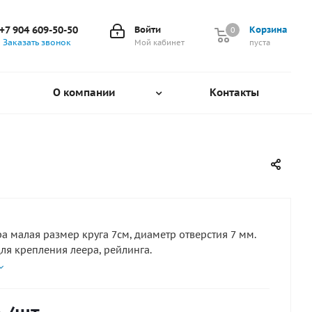
+7 904 609-50-50
Войти
Корзина
0
0
Заказать звонок
Мой кабинет
пуста
О компании
Контакты
а малая размер круга 7см, диаметр отверстия 7 мм.
ля крепления леера, рейлинга.