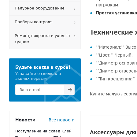
нагрузкам.
Палубное оборудование
Простая установка
Приборы контроля
Технические 
Ремонт, покраска и уход за
судном
**Материал:** Выс
**Цвет:** Черный.
**Диаметр основани
Будьте всегда в курсе!
**Диаметр отверсти
Узнавайте о скидках и
акциях первым
**Тип крепления:**
Купите малую леерну
Новости
Все новости
Поступление на склад Клей
Аксессуары для