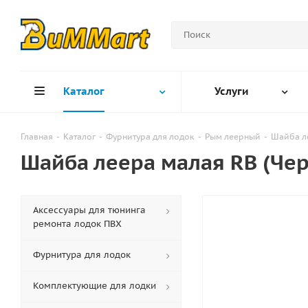
Каталог
Услуги
Главная
-
Каталог
-
Фурнитура для лодок
-
Рым леерный
-
Шайба ле
Шайба леера малая RB (Че
Аксессуары для тюнинга
ремонта лодок ПВХ
Фурнитура для лодок
Комплектующие для лодки