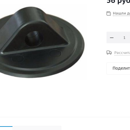
56
руб
Нашли д
Рассчит
Поделит