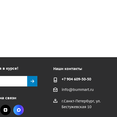
а в курсе!
Наши контакты
+7 904 609-50-50
info@bummart.ru
на связи
г.Санкт-Петербург, ул.
Бестужевская 10