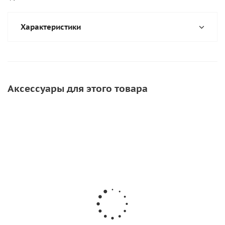
Характеристики
Аксессуары для этого товара
СОВЕТУЕМ
Веревка леера
Шнур леерный
Шнур леерный
8мм (Черный)
12мм (Черный)
10мм (Черный)