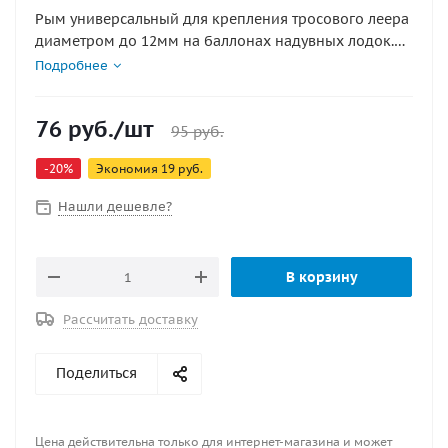
Рым универсальный для крепления тросового леера
диаметром до 12мм на баллонах надувных лодок.
Диаметр 100 мм, высота 35 мм.
Подробнее
76
руб.
/шт
95
руб.
-
20
%
Экономия
19
руб.
Нашли дешевле?
В корзину
Рассчитать доставку
Поделиться
Цена действительна только для интернет-магазина и может