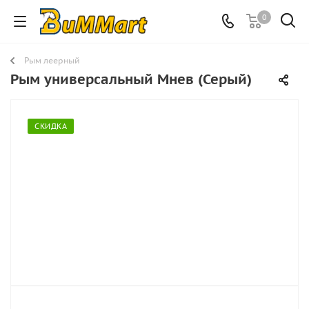
0
Рым леерный
Рым универсальный Мнев (Серый)
СКИДКА