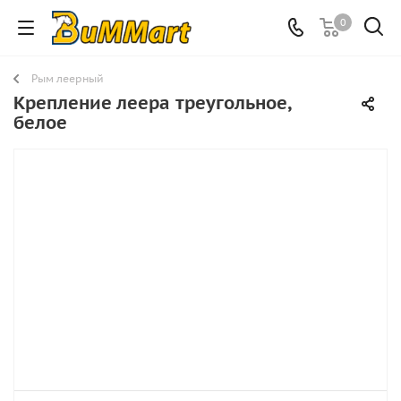
0
Рым леерный
Крепление леера треугольное,
белое