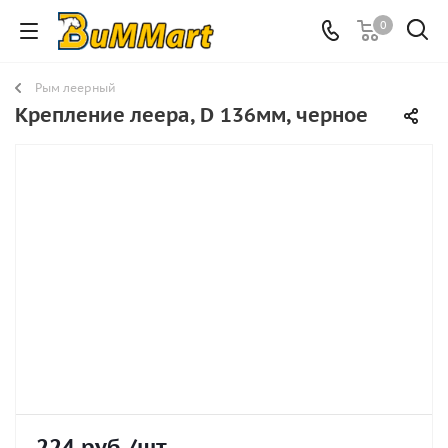
0
Рым леерный
Крепление леера, D 136мм, черное
224
руб.
/шт