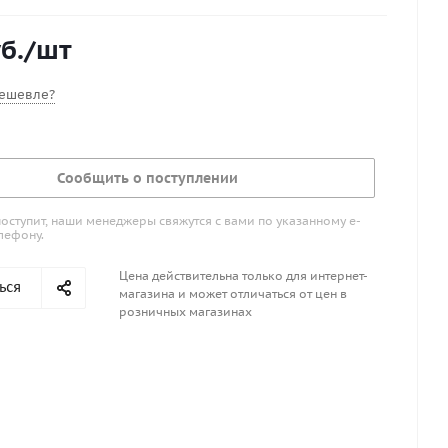
б.
/шт
ешевле?
Сообщить о поступлении
поступит, наши менеджеры свяжутся с вами по указанному е-
лефону.
Цена действительна только для интернет-
ься
магазина и может отличаться от цен в
розничных магазинах