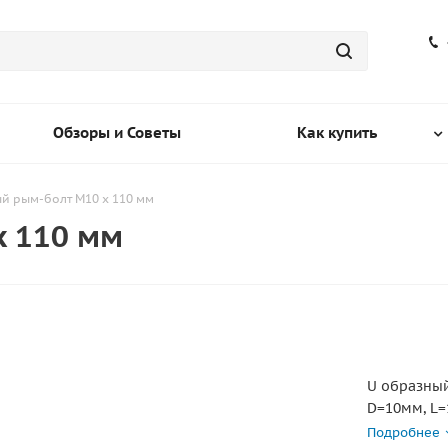
Обзоры и Советы
Как купить
й рым-болт M10 x 110 мм
x 110 мм
U образны
D=10мм, L=
Подробнее