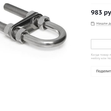
983
ру
Нашли д
Когда товар 
мейлу или те
Поделит