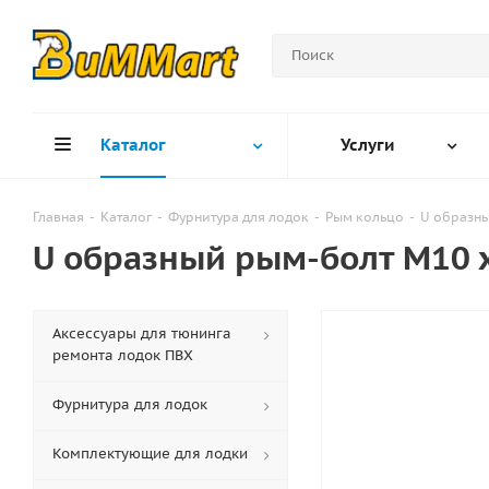
Каталог
Услуги
Главная
-
Каталог
-
Фурнитура для лодок
-
Рым кольцо
-
U образны
U образный рым-болт M10 
Аксессуары для тюнинга
ремонта лодок ПВХ
Фурнитура для лодок
Комплектующие для лодки