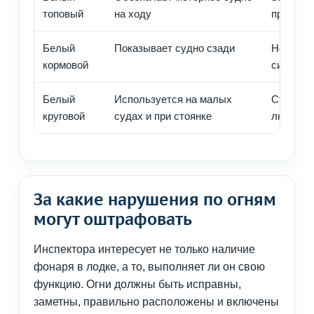
топовый
на ходу
правиль
Белый
Показывает судно сзади
Не виден
кормовой
сиденья 
Белый
Используется на малых
Стоит с
круговой
судах и при стоянке
людьми 
За какие нарушения по огням
могут оштрафовать
Инспектора интересует не только наличие
фонаря в лодке, а то, выполняет ли он свою
функцию. Огни должны быть исправны,
заметны, правильно расположены и включены