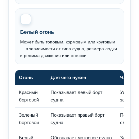
Белый огонь
Может быть топовым, кормовым или круговым
— в зависимости от типа судна, размера лодки
и режима движения или стоянки.
Огонь
Для чего нужен
Частая 
Красный
Показывает левый борт
Установл
бортовой
судна
закрыт 
Зеленый
Показывает правый борт
Перепут
бортовой
судна
слишком
Белый
Обозначает моторное судно
Заменен