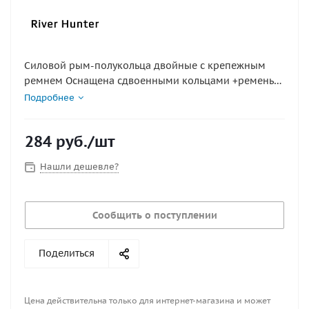
Силовой рым-полукольца двойные с крепежным
ремнем Оснащена сдвоенными кольцами +ремень
для фиксации, позволяющими закрепить на борту,
Подробнее
например, носовую сумку, установить фальшборт
или зафиксировать во время движения другое
284
руб.
/шт
дополнительное оборудование.
Цвет: серый,черный,красный,синий плотность ткани
Нашли дешевле?
850г
Диаметр полукольца 40мм длина стропы 340мм
подложка 14-16см
Сообщить о поступлении
Поделиться
Цена действительна только для интернет-магазина и может