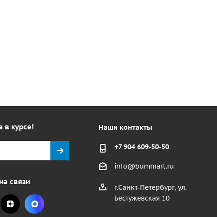
а в курсе!
Наши контакты
+7 904 609-50-50
info@bummart.ru
на связи
г.Санкт-Петербург, ул.
Бестужевская 10