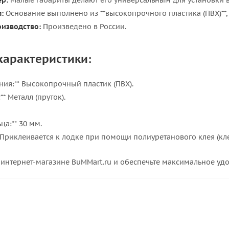
р:
Малые габариты делают его универсальным для установки в
:
Основание выполнено из **высокопрочного пластика (ПВХ)**, 
оизводство:
Произведено в России.
характеристики:
ния:** Высокопрочный пластик (ПВХ).
** Металл (пруток).
ца:** 30 мм.
* Приклеивается к лодке при помощи полиуретанового клея (кле
 интернет-магазине BuMMart.ru и обеспечьте максимальное уд