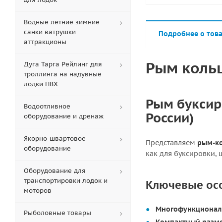
Водные летние зимние
санки ватрушки
Подробнее о тов
аттракционы
Рым кольц
Дуга Тарга Рейлинг для
троллинга на надувные
лодки ПВХ
Рым буксир
Водоотливное
России)
оборудование и дренаж
Якорно-швартовое
Представляем
рым-ко
оборудование
как для буксировки, 
Оборудование для
транспортировки лодок и
Ключевые ос
моторов
Многофункционал
Рыболовные товары