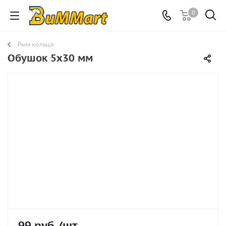
0
Рым кольцо
Обушок 5х30 мм
99
руб.
/шт