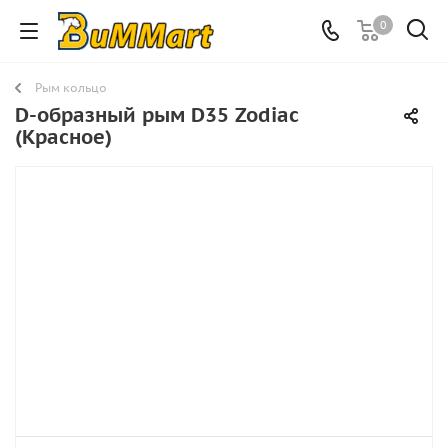
0
Рым кольцо
D-образный рым D35 Zodiac
(Красное)