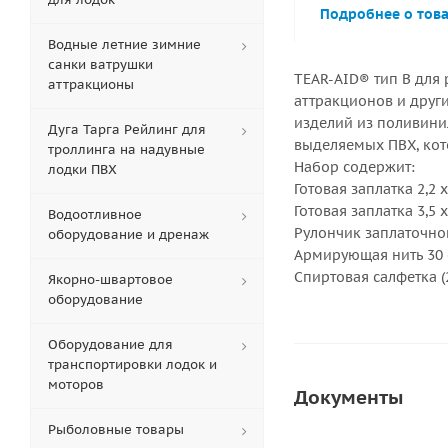
Подробнее о тов
Водные летние зимние
санки ватрушки
TEAR-AID® тип B для 
аттракционы
аттракционов и друг
изделий из поливинил
Дуга Тарга Рейлинг для
выделяемых ПВХ, кот
троллинга на надувные
Набор содержит:
лодки ПВХ
Готовая заплатка 2,2 х 
Готовая заплатка 3,5 х 
Водоотливное
Рулончик заплаточного
оборудование и дренаж
Армирующая нить 30 см
Спиртовая салфетка (2
Якорно-швартовое
оборудование
Оборудование для
транспортировки лодок и
моторов
Документы
Рыболовные товары