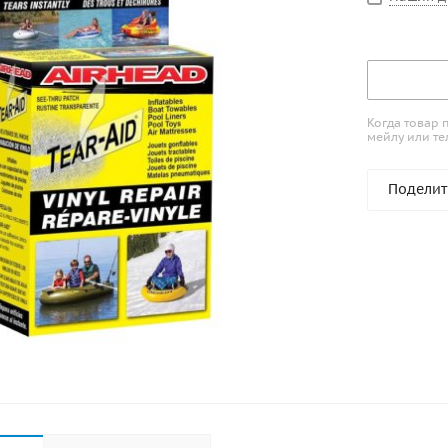
Когда товар 
мейлу или те
Поделит