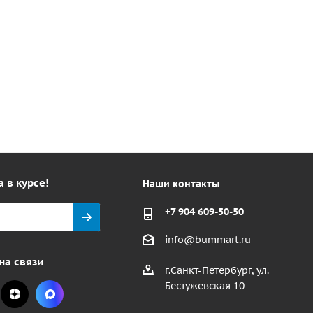
а в курсе!
Наши контакты
+7 904 609-50-50
info@bummart.ru
на связи
г.Санкт-Петербург, ул.
Бестужевская 10