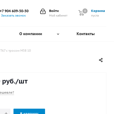
+7 904 609-50-50
Войти
Корзина
0
0
Заказать звонок
Мой кабинет
пуста
О компании
Контакты
Т67 с тросом М58 10
0
руб.
/шт
ешевле?
В корзину