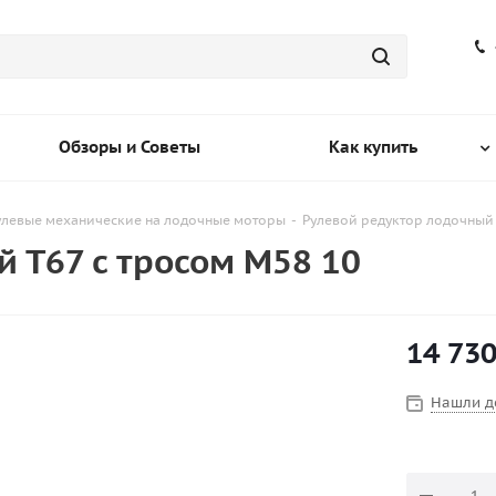
Обзоры и Советы
Как купить
улевые механические на лодочные моторы
-
Рулевой редуктор лодочный 
 Т67 с тросом М58 10
14 73
Нашли д