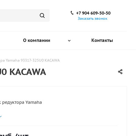
+7 904 609-50-50
Заказать звонок
О компании
Контакты
ора Yamaha 93317-325U0 KACAWA
U0 KACAWA
 редуктора Yamaha
отора: 25/40/45/50/60/70/75/80/85/90/100
5х32х26