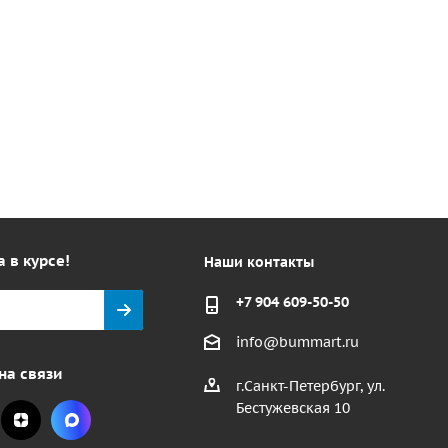
а в курсе!
Наши контакты
+7 904 609-50-50
info@bummart.ru
на связи
г.Санкт-Петербург, ул.
Бестужевская 10