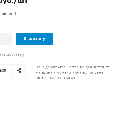
руб.
/шт
-325U0-00
ешевле?
ель - NTN Япония
В корзину
ать доставку
Цена действительна только для интернет-
ься
магазина и может отличаться от цен в
розничных магазинах