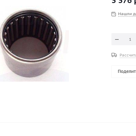
3 376
OEM: 93317
Нашли д
Производит
Рассчит
Поделит