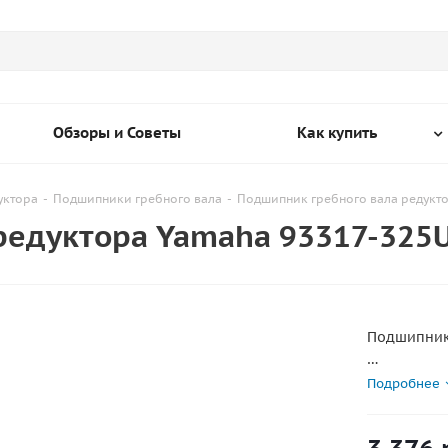
Обзоры и Советы
Как купить
уктора
-
Подшипники гребного вала
-
Подшипник гребного вала редукт
редуктора Yamaha 93317-325
Подшипник
Мощность м
Подробнее
Размеры: 2