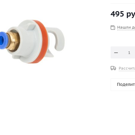
495
ру
Нашли д
Рассчит
Поделит