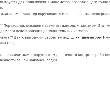
спользуется для подключения манометра, позволяющего точно 
и.
с клапаном:** Адаптер вкручивается или вставляется непосредс
:** Переходник оснащен надежным цанговым зажимом. Этот м
одимости использования дополнительных хомутов.
ланга:** Цанговый зажим рассчитан под
шланг диаметром 6 м
авления).
ется незаменимым инструментом для точного контроля рабочег
овечности вашей надувной лодки.