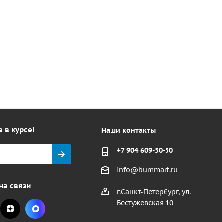
а в курсе!
Наши контакты
+7 904 609-50-50
info@bummart.ru
на связи
г.Санкт-Петербург, ул.
Бестужевская 10