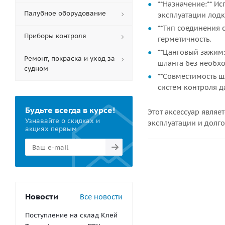
**Назначение:** И
Палубное оборудование
эксплуатации лодк
**Тип соединения 
Приборы контроля
герметичность.
**Цанговый зажим
Ремонт, покраска и уход за
шланга без необх
судном
**Совместимость ш
систем контроля д
Будьте всегда в курсе!
Этот аксессуар явля
Узнавайте о скидках и
эксплуатации и долг
акциях первым
Новости
Все новости
Поступление на склад Клей