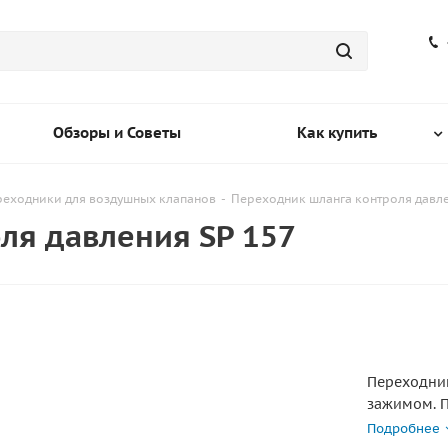
Обзоры и Советы
Как купить
еходники для воздушных клапанов
-
Переходник шланга контроля давле
ля давления SP 157
Переходник
зажимом. П
Цанговый з
Подробнее