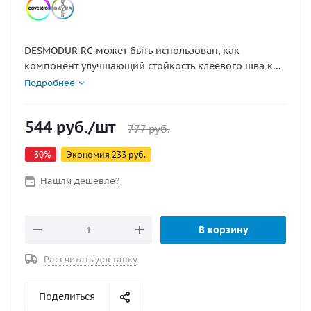
DESMODUR RC может быть использован, как
компонент улучшающий стойкость клеевого шва к
старению, термостойкость и адгезию. Служит для
Подробнее
улучшения клеевых характеристик при
использовании трудносклеиваемых материалов,
544
руб.
/шт
используется, в том числе и при производстве лодок
777
руб.
из ПВХ ткани.
-
30
%
Экономия
233
руб.
Нашли дешевле?
В корзину
Рассчитать доставку
Поделиться