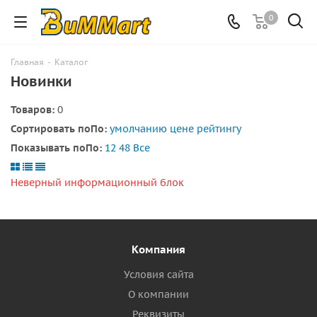
0
Главная
-
Каталог
Новинки
Товаров:
0
Сортировать по
По
:
умолчанию
цене
рейтингу
Показывать по
По
:
12
48
Все
Неверный информационный блок
Компания
Условия сайта
О компании
Реквизиты