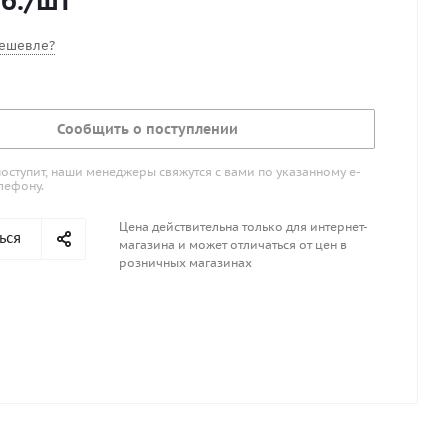
б.
/шт
ешевле?
Сообщить о поступлении
поступит, наши менеджеры свяжутся с вами по указанному е-
лефону.
Цена действительна только для интернет-
ься
магазина и может отличаться от цен в
розничных магазинах