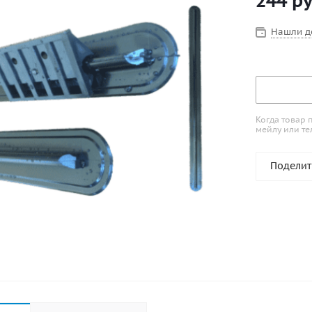
244
ру
Нашли д
Когда товар 
мейлу или те
Поделит