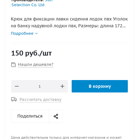
Selection Co. Ltd
Крюк для фиксации лавки сидения лодок пвх Уголок
на банку надувной лодки пвх, Размеры: длина 172
мм., ширина 59 мм., угол 40 градусов. Диаметр
Подробнее
отверстий: 4 мм. Материал - пластик.
150
руб.
/шт
Нашли дешевле?
В корзину
Рассчитать доставку
Поделиться
Цена действительна только для интернет-магазина и может