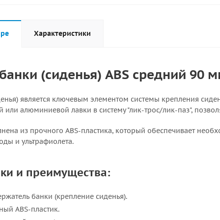
аре
Характеристики
банки (сиденья) ABS средний 90 
денья) является ключевым элементом системы крепления сиде
 или алюминиевой лавки в систему "лик-трос/лик-паз", позво
ена из прочного ABS-пластика, который обеспечивает необход
оды и ультрафиолета.
ки и преимущества:
Держатель банки (крепление сиденья).
чный ABS-пластик.