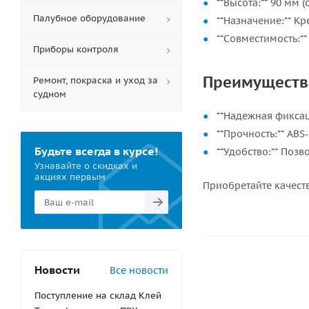
**Высота:** 90 мм 
Палубное оборудование
**Назначение:** Кр
**Совместимость:*
Приборы контроля
Преимуществ
Ремонт, покраска и уход за
судном
**Надежная фиксац
**Прочность:** AB
Будьте всегда в курсе!
**Удобство:** Поз
Узнавайте о скидках и
акциях первым
Приобретайте качест
Новости
Все новости
Поступление на склад Клей