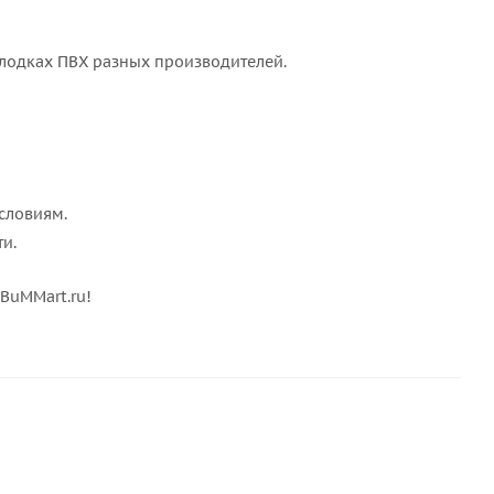
 лодках ПВХ разных производителей.
словиям.
ти.
BuMMart.ru!