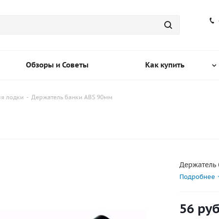
Обзоры и Советы
Как купить
ия лодки
-
Держатель банки ABS 90мм
м
Держатель 
Подробнее
56
руб