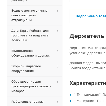
Водные летние зимние
санки ватрушки
Подробнее о тов
аттракционы
Дуга Тарга Рейлинг для
Держатель 
троллинга на надувные
лодки ПВХ
Держатель банки (си
Водоотливное
установки деревянной
оборудование и дренаж
Данная модель выполн
Якорно-швартовое
боится воздействия в
оборудование
Оборудование для
Характеристи
транспортировки лодок и
моторов
**Тип запчасти:** 
**Материал:** Про
Рыболовные товары