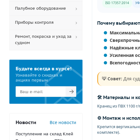
ISO 17357:2014
УФ
Палубное оборудование
Приборы контроля
Почему выбирают
Максимальн
Ремонт, покраска и уход за
Сверхпрочн
судном
Надёжные к
Усиленная о
Всепогоднос
Будьте всегда в курсе!
Узнавайте о скидках и
💡 Совет:
Для суд
акциях первым
🛠️ Материалы и к
Кранец из ПВХ 1100 г
⚙️ Монтаж и испо
Новости
Все новости
Крепится вертикально
комплекте).
Поступление на склад Клей