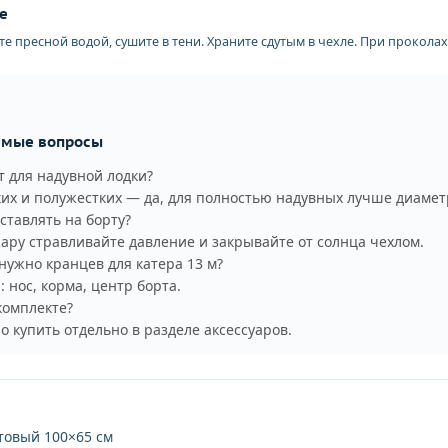
е
е пресной водой, сушите в тени. Храните сдутым в чехле. При прокола
емые вопросы
 для надувной лодки?
их и полужестких — да, для полностью надувных лучше диаметр
тавлять на борту?
жару стравливайте давление и закрывайте от солнца чехлом.
нужно кранцев для катера 13 м?
 нос, корма, центр борта.
комплекте?
о купить отдельно в разделе аксессуаров.
овый 100×65 см