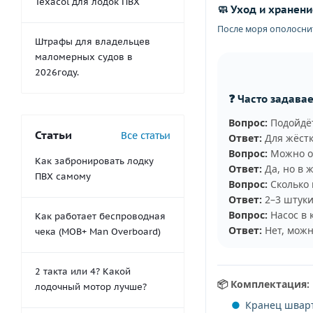
Texacol для лодок ПВХ
🧼 Уход и хранени
После моря ополоснит
Штрафы для владельцев
маломерных судов в
2026году.
❓ Часто задава
Вопрос:
Подойдёт
Статьи
Все статьи
Ответ:
Для жёстк
Вопрос:
Можно ос
Как забронировать лодку
Ответ:
Да, но в 
ПВХ самому
Вопрос:
Сколько 
Ответ:
2–3 штуки:
Вопрос:
Насос в 
Как работает беспроводная
Ответ:
Нет, можн
чека (MOB+ Man Overboard)
2 такта или 4? Какой
📦 Комплектация:
лодочный мотор лучше?
Кранец шварт