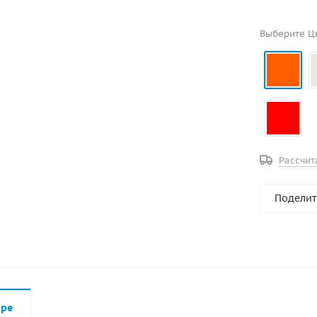
Выберите Ц
Рассчит
Поделит
аре