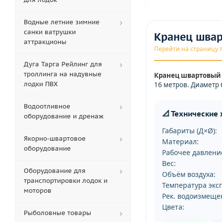
Водные летние зимние
санки ватрушки
Кранец швар
аттракционы
Перейти на страницу 
Дуга Тарга Рейлинг для
троллинга на надувные
Кранец швартовый 
лодки ПВХ
16 метров. Диаметр 
Водоотливное
📐 Технические
оборудование и дренаж
Габариты (Д×Ø):
Якорно-швартовое
Материал:
оборудование
Рабочее давлени
Вес:
Оборудование для
Объём воздуха:
транспортировки лодок и
Температура экс
моторов
Рек. водоизмеще
Цвета:
Рыболовные товары