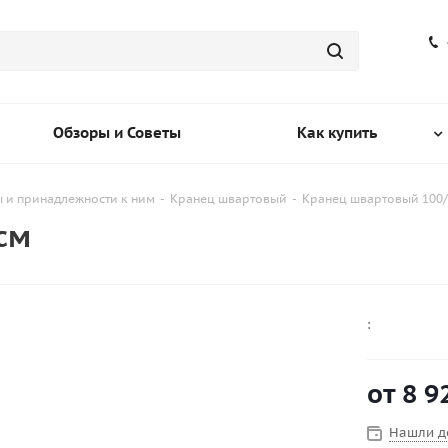
Обзоры и Советы
Как купить
 и принадлежности к ним
-
Кранец швартовый
-
Кранец швартовый 100/
см
:
от
8 9
Нашли д