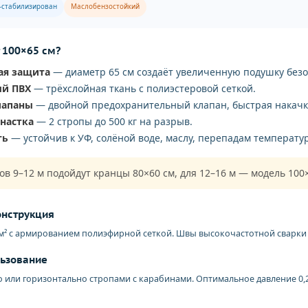
-стабилизирован
Маслобензостойкий
 100×65 см?
ая защита
— диаметр 65 см создаёт увеличенную подушку безо
ый ПВХ
— трёхслойная ткань с полиэстеровой сеткой.
лапаны
— двойной предохранительный клапан, быстрая накачк
снастка
— 2 стропы до 500 кг на разрыв.
ть
— устойчив к УФ, солёной воде, маслу, перепадам температур
ов 9–12 м подойдут кранцы 80×60 см, для 12–16 м — модель 100×
онструкция
/м² с армированием полиэфирной сеткой. Швы высокочастотной сварки
льзование
 или горизонтально стропами с карабинами. Оптимальное давление 0,2