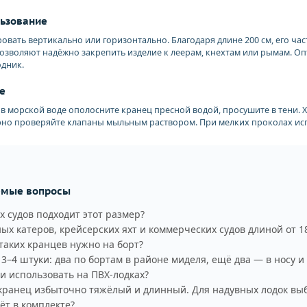
льзование
вать вертикально или горизонтально. Благодаря длине 200 см, его ча
озволяют надёжно закрепить изделие к леерам, кнехтам или рымам. Оп
одник.
е
в морской воде ополосните кранец пресной водой, просушите в тени. 
ярно проверяйте клапаны мыльным раствором. При мелких проколах ис
емые вопросы
х судов подходит этот размер?
ых катеров, крейсерских яхт и коммерческих судов длиной от 18
таких кранцев нужно на борт?
–4 штуки: два по бортам в районе миделя, ещё два — в носу и
 использовать на ПВХ-лодках?
 кранец избыточно тяжёлый и длинный. Для надувных лодок выб
ёт в комплекте?