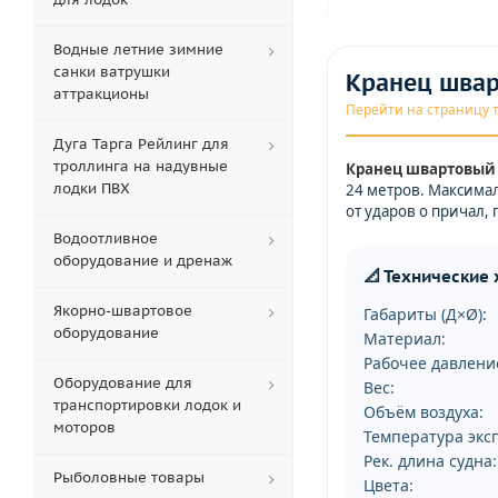
Водные летние зимние
санки ватрушки
Кранец швар
аттракционы
Перейти на страницу 
Дуга Тарга Рейлинг для
троллинга на надувные
Кранец швартовый 
лодки ПВХ
24 метров. Максима
от ударов о причал,
Водоотливное
оборудование и дренаж
📐 Технические
Якорно-швартовое
Габариты (Д×Ø):
оборудование
Материал:
Рабочее давлени
Оборудование для
Вес:
транспортировки лодок и
Объём воздуха:
моторов
Температура экс
Рек. длина судна:
Рыболовные товары
Цвета: