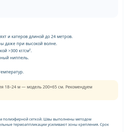
хт и катеров длиной до 24 метров.
ы даже при высокой волне.
ой >300 кг/см².
мный ниппель.
температур.
ля 18–24 м — модель 200×65 см. Рекомендуем
ием полиэфирной сеткой. Швы выполнены методом
тельные термоаппликации усиливают зоны крепления. Срок