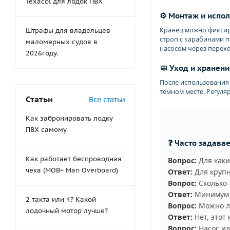
Texacol для лодок ПВХ
⚙️ Монтаж и испо
Кранец можно фиксиро
Штрафы для владельцев
строп с карабинами п
маломерных судов в
насосом через перех
2026году.
🧼 Уход и хранени
После использования 
тёмном месте. Регул
Статьи
Все статьи
Как забронировать лодку
ПВХ самому
❓ Часто задава
Как работает беспроводная
Вопрос:
Для каки
чека (MOB+ Man Overboard)
Ответ:
Для крупн
Вопрос:
Сколько 
Ответ:
Минимум 3
2 такта или 4? Какой
Вопрос:
Можно ли
лодочный мотор лучше?
Ответ:
Нет, этот
Вопрос:
Насос ид