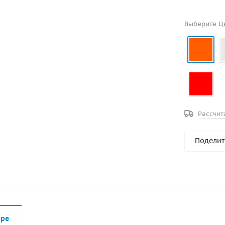
Выберите Ц
Рассчит
Поделит
аре