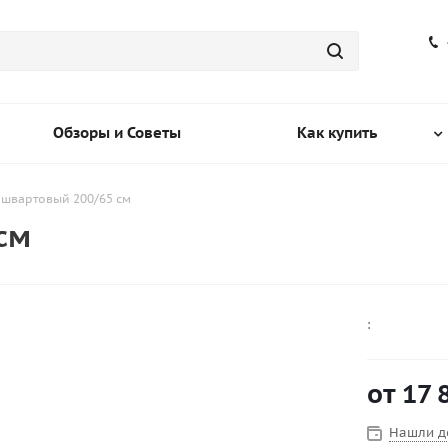
Обзоры и Советы
Как купить
 швартовый 200/65 см
см
:
от
17 
Нашли д