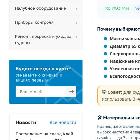
Палубное оборудование
ISO 17357:2014
УФ
Приборы контроля
Почему выбирают
Ремонт, покраска и уход за
Максимальна
судном
Диаметр 65 
Сверхпрочн
Надёжные к
Будьте всегда в курсе!
Усиленная о
Узнавайте о скидках и
Всепогоднос
акциях первым
💡 Совет:
Для суд
использовать 3–4
🛠️ Материалы и к
Новости
Все новости
Кранец изготовлен и
высокочастотной сва
Поступление на склад Клей
службы — до 7 лет пр