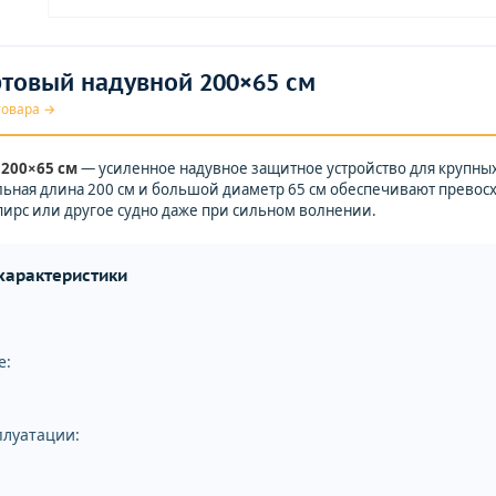
товый надувной 200×65 см
товара →
200×65 см
— усиленное надувное защитное устройство для крупных 
льная длина 200 см и большой диаметр 65 см обеспечивают превос
 пирс или другое судно даже при сильном волнении.
 характеристики
е:
плуатации: