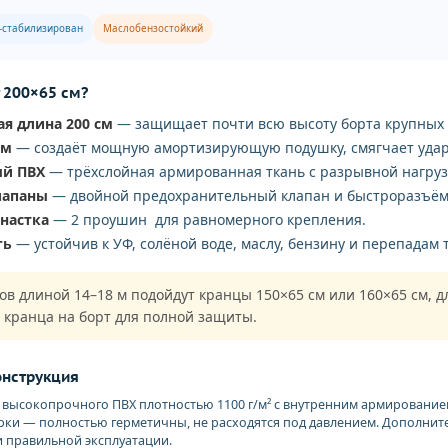
-стабилизирован
Маслобензостойкий
 200×65 см?
я длина 200 см
— защищает почти всю высоту борта крупных я
см
— создаёт мощную амортизирующую подушку, смягчает удар
ый ПВХ
— трёхслойная армированная ткань с разрывной нагрузк
лапаны
— двойной предохранительный клапан и быстроразъё
снастка
— 2 проушин для равномерного крепления.
ть
— устойчив к УФ, солёной воде, маслу, бензину и перепадам 
ов длиной 14–18 м подойдут кранцы 150×65 см или 160×65 см, д
 кранца на борт для полной защиты.
онструкция
з высокопрочного ПВХ плотностью 1100 г/м² с внутренним армирован
рки — полностью герметичны, не расходятся под давлением. Дополни
и правильной эксплуатации.