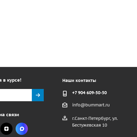
а в курсе!
Наши контакты
+7 904 609-50-50
info@bummart.ru
на связи
г.Санкт-Петербург, ул.
Бестужевская 10