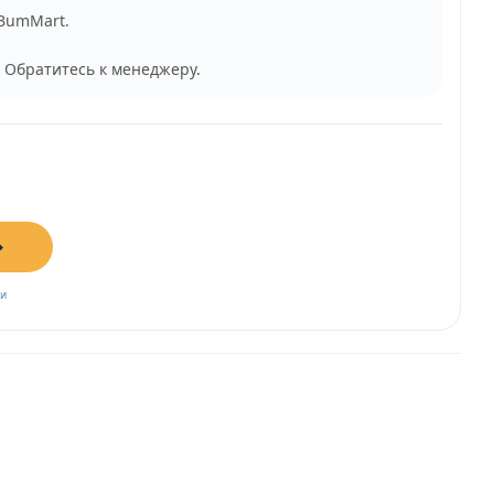
 BumMart.
 Обратитесь к менеджеру.
→
ии