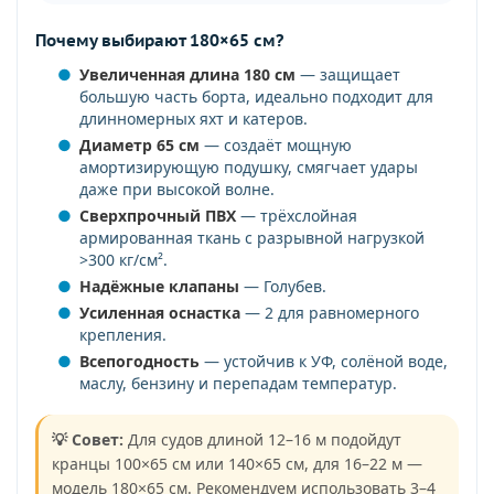
Почему выбирают 180×65 см?
Увеличенная длина 180 см
— защищает
большую часть борта, идеально подходит для
длинномерных яхт и катеров.
Диаметр 65 см
— создаёт мощную
амортизирующую подушку, смягчает удары
даже при высокой волне.
Сверхпрочный ПВХ
— трёхслойная
армированная ткань с разрывной нагрузкой
>300 кг/см².
Надёжные клапаны
— Голубев.
Усиленная оснастка
— 2 для равномерного
крепления.
Всепогодность
— устойчив к УФ, солёной воде,
маслу, бензину и перепадам температур.
💡 Совет:
Для судов длиной 12–16 м подойдут
кранцы 100×65 см или 140×65 см, для 16–22 м —
модель 180×65 см. Рекомендуем использовать 3–4