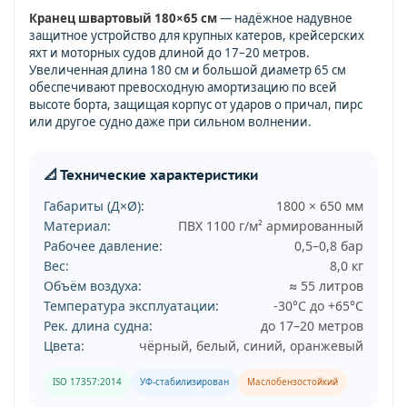
Кранец швартовый 180×65 см
— надёжное надувное
защитное устройство для крупных катеров, крейсерских
яхт и моторных судов длиной до 17–20 метров.
Увеличенная длина 180 см и большой диаметр 65 см
обеспечивают превосходную амортизацию по всей
высоте борта, защищая корпус от ударов о причал, пирс
или другое судно даже при сильном волнении.
📐 Технические характеристики
Габариты (Д×Ø):
1800 × 650 мм
Материал:
ПВХ 1100 г/м² армированный
Рабочее давление:
0,5–0,8 бар
Вес:
8,0 кг
Объём воздуха:
≈ 55 литров
Температура эксплуатации:
-30°C до +65°C
Рек. длина судна:
до 17–20 метров
Цвета:
чёрный, белый, синий, оранжевый
ISO 17357:2014
УФ-стабилизирован
Маслобензостойкий