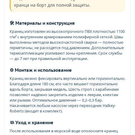
кранца на борт для полной защиты.
🛠️ Материалы и конструкция
Кранец изготовлен из высокопрочного ПВХ плотностью 1100
г/м² с внутренним армированием полиэфирной сеткой. Швы
выполнены методом высокочастотной сварки — полностью
герметичны, не расходятся под давлением. Дополнительные
термоаппликации усиливают зоны крепления. Срок службы
— до 7 лет при правильной эксплуатации.
⚙️ Монтаж и использование
Кранец можно фиксировать вертикально или горизонтально.
Благодаря длине 180 см, его часто вешают горизонтально
вдоль борта, закрывая мидель. Шесть строп с карабинами
позволяют надёжно закрепить изделие к леерам, кнехтам
или рымам. Оптимальное давление — 0,2–0,3 бар.
Накачивается любым насосом через переходник Halkey-
Roberts (входит в комплект).
🧼 Уход и хранение
После использования в морской воде ополосните кранец