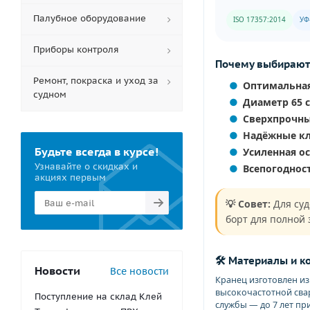
Палубное оборудование
ISO 17357:2014
УФ
Приборы контроля
Почему выбирают
Ремонт, покраска и уход за
Оптимальная
судном
Диаметр 65 
Сверхпрочн
Надёжные к
Будьте всегда в курсе!
Усиленная о
Узнавайте о скидках и
Всепогоднос
акциях первым
💡 Совет:
Для суд
борт для полной
🛠️ Материалы и к
Новости
Все новости
Кранец изготовлен и
высокочастотной сва
Поступление на склад Клей
службы — до 7 лет пр