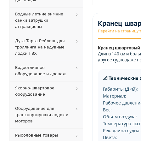
Водные летние зимние
санки ватрушки
Кранец швар
аттракционы
Перейти на страницу 
Дуга Тарга Рейлинг для
троллинга на надувные
Кранец швартовый 
лодки ПВХ
Длина 140 см и боль
другое судно даже 
Водоотливное
оборудование и дренаж
📐 Технические
Якорно-швартовое
Габариты (Д×Ø):
оборудование
Материал:
Рабочее давлени
Оборудование для
Вес:
транспортировки лодок и
Объём воздуха:
моторов
Температура экс
Рек. длина судна:
Рыболовные товары
Цвета: