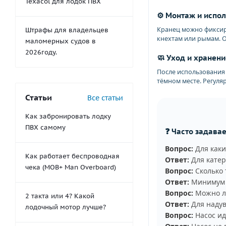
Texacol для лодок ПВХ
⚙️ Монтаж и испо
Кранец можно фиксир
Штрафы для владельцев
кнехтам или рымам. 
маломерных судов в
2026году.
🧼 Уход и хранени
После использования 
тёмном месте. Регул
Статьи
Все статьи
Как забронировать лодку
ПВХ самому
❓ Часто задава
Вопрос:
Для каки
Как работает беспроводная
Ответ:
Для катер
чека (MOB+ Man Overboard)
Вопрос:
Сколько 
Ответ:
Минимум 2
Вопрос:
Можно ли
2 такта или 4? Какой
Ответ:
Для надув
лодочный мотор лучше?
Вопрос:
Насос ид