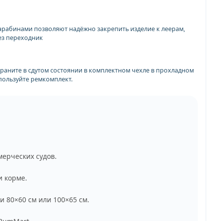
арабинами позволяют надёжно закрепить изделие к леерам,
ез переходник
Храните в сдутом состоянии в комплектном чехле в прохладном
пользуйте ремкомплект.
мерческих судов.
и корме.
 80×60 см или 100×65 см.