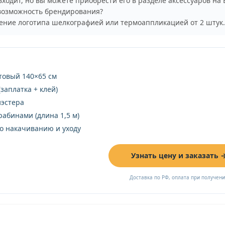
входит, но вы можете приобрести его в разделе аксессуаров на
возможность брендирования?
ение логотипа шелкографией или термоаппликацией от 2 штук.
овый 140×65 см
заплатка + клей)
иэстера
рабинами (длина 1,5 м)
о накачиванию и уходу
Узнать цену и заказать 
Доставка по РФ, оплата при получен