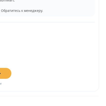
 BumMart.
 Обратитесь к менеджеру.
→
ии