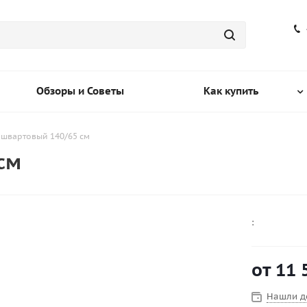
Обзоры и Советы
Как купить
 швартовый 140/65 см
см
:
от
11 
Нашли д