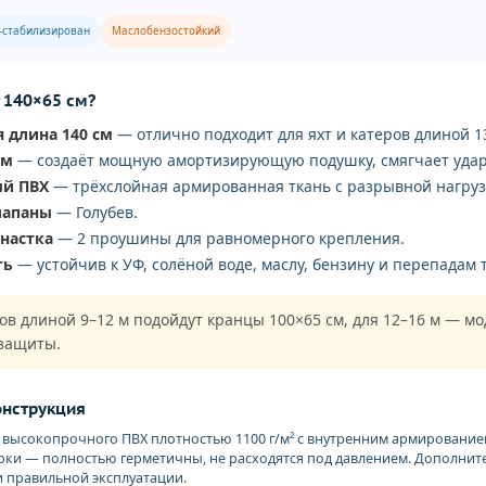
-стабилизирован
Маслобензостойкий
 140×65 см?
 длина 140 см
— отлично подходит для яхт и катеров длиной 1
см
— создаёт мощную амортизирующую подушку, смягчает удар
ый ПВХ
— трёхслойная армированная ткань с разрывной нагрузк
лапаны
— Голубев.
снастка
— 2 проушины для равномерного крепления.
ть
— устойчив к УФ, солёной воде, маслу, бензину и перепадам 
ов длиной 9–12 м подойдут кранцы 100×65 см, для 12–16 м — мо
 защиты.
онструкция
з высокопрочного ПВХ плотностью 1100 г/м² с внутренним армирован
рки — полностью герметичны, не расходятся под давлением. Дополни
и правильной эксплуатации.