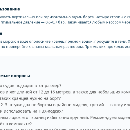
льзование
овать вертикально или горизонтально вдоль борта. Четыре стропы с к
Оптимальное давление — 0,6–0,7 бар. Накачивается любым насосом чер
е
в морской воде ополосните кранец пресной водой, просушите в тени. 
ярно проверяйте клапаны мыльным раствором. При мелких проколах ис
емые вопросы
х судов подходит этот размер?
ов и яхт длиной от 12 до 16 метров, а также для небольших ком
таких кранцев нужно на борт?
–3 штуки: два по бортам в районе миделя, третий — в носу ил
 использовать на ПВХ-лодках?
ных лодок этот кранец избыточно крупный. Рекомендуем модели
ёт в комплекте?