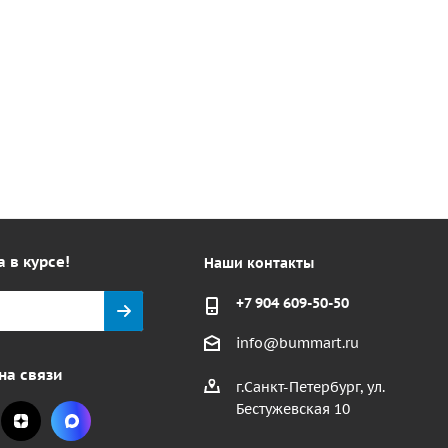
а в курсе!
Наши контакты
+7 904 609-50-50
info@bummart.ru
на связи
г.Санкт-Петербург, ул.
Бестужевская 10