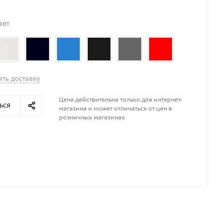
вет
ать доставку
Цена действительна только для интернет-
ься
магазина и может отличаться от цен в
розничных магазинах