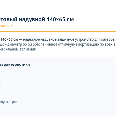
товый надувной 140×65 см
товара →
140×65 см
— надёжное надувное защитное устройство для катеров, 
шой диаметр 65 см обеспечивают отличную амортизацию по всей вы
при сильном волнении.
 характеристики
е:
плуатации: