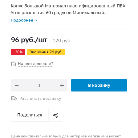
Конус большой Материал пластифицированный ПВХ
Угол раскрытия 60 градусов Минимальный
диаметр под приклейку 104 мм
Подробнее
96
руб.
/шт
120
руб.
-
20
%
Экономия
24
руб.
Нашли дешевле?
В корзину
Рассчитать доставку
Поделиться
Цена действительна только для интернет-магазина и может