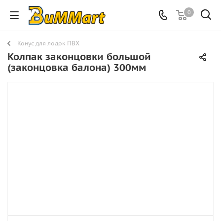
0
Конус для лодок ПВХ
Колпак законцовки большой
(законцовка балона) 300мм