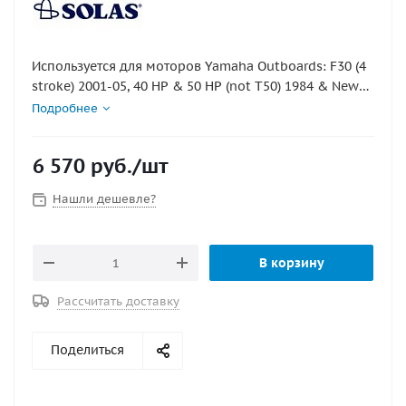
Используется для моторов Yamaha Outboards: F30 (4
stroke) 2001-05, 40 HP & 50 HP (not T50) 1984 & Newer,
13 spline propshaft 48 HP 1995 & Newer, 55 HP 1976-
Подробнее
95, 13 spline propshaft F40(4 stroke) 1999 & Newer, F50
(4 stroke) 1995 & Newer, 13 spline propshaft 60 HP
6 570
руб.
/шт
1976-91, F60 (4 stroke) 1999 & Newer, 13 spline
propshaft
Нашли дешевле?
В корзину
Рассчитать доставку
Поделиться