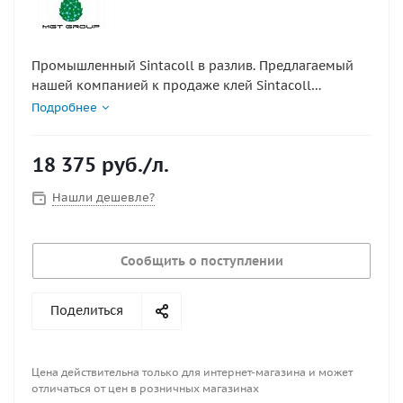
Промышленный Sintacoll в разлив. Предлагаемый
нашей компанией к продаже клей Sintacoll
характеризуется высокой плотностью, равной 0,85 г/
Подробнее
см3 и увеличенным показателем реактивации,
которая достигает 80°С. При этом в сочетании с
18 375
руб.
/л.
закрепителем Desmodur RFE или другими марками
максимальная отметка реактивации может достигать
Нашли дешевле?
120°С. Такие внушительные параметры способствуют
возможностям применения материала для
склеивания трудно склеиваемых
Сообщить о поступлении
пластифицированных материалов.
Поделиться
Цена действительна только для интернет-магазина и может
отличаться от цен в розничных магазинах