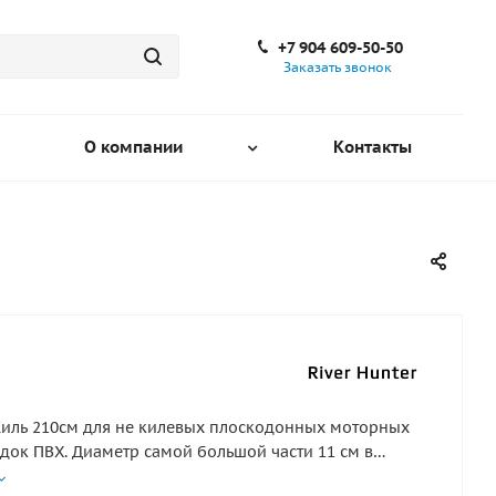
+7 904 609-50-50
Заказать звонок
О компании
Контакты
иль 210см для не килевых плоскодонных моторных
док ПВХ. Диаметр самой большой части 11 см в
де, окружность 34см - это длина окружности. Длина