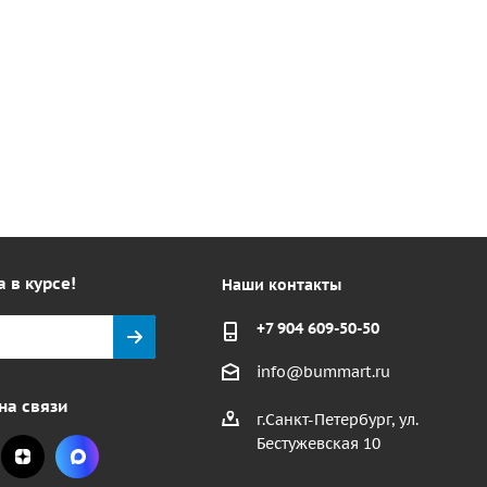
а в курсе!
Наши контакты
+7 904 609-50-50
info@bummart.ru
на связи
г.Санкт-Петербург, ул.
Бестужевская 10