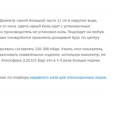
иаметр самой большой части 11 см в надутом виде,
 от носа. Цвета серый Киль идет с установочным
но производитель не установил киль. Подойдет на любую
вам понадобится приклеить днищевой брус по центру
олжно составлять 250-300 мБар. Узнать этот показатель
качивать плавательное изделие, используя манометр, не
 Атмосфера (1,01325 Бар) это в 3-4 раза больше нормы
атью по подбору
надувного киля для плоскодонных лодок
.