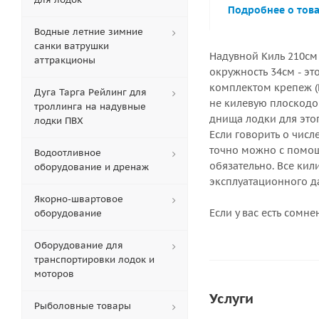
Подробнее о тов
Водные летние зимние
санки ватрушки
Надувной Киль 210см
аттракционы
окружность 34см - эт
комплектом крепеж (Б
Дуга Тарга Рейлинг для
не килевую плоскодо
троллинга на надувные
днища лодки для это
лодки ПВХ
Если говорить о числ
точно можно с помощ
Водоотливное
обязательно. Все кил
оборудование и дренаж
эксплуатационного д
Якорно-швартовое
Если у вас есть сомн
оборудование
Оборудование для
транспортировки лодок и
моторов
Услуги
Рыболовные товары