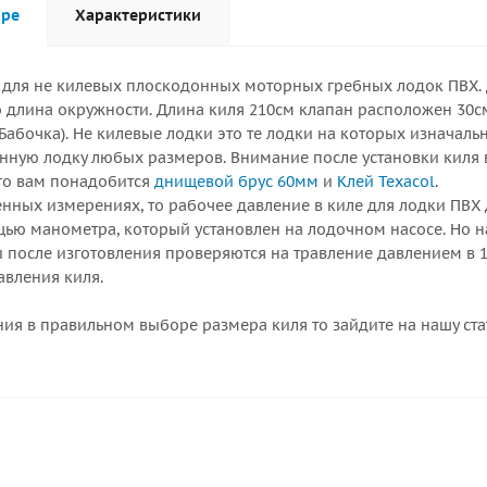
аре
Характеристики
 для не килевых плоскодонных моторных гребных лодок ПВХ. Д
о длина окружности. Длина киля 210см клапан расположен 30см
абочка). Не килевые лодки это те лодки на которых изначаль
нную лодку любых размеров. Внимание после установки киля 
го вам понадобится
днищевой брус 60мм
и
Клей Texacol
.
енных измерениях, то рабочее давление в киле для лодки ПВХ д
ью манометра, который установлен на лодочном насосе. Но на
и после изготовления проверяются на травление давлением в 1
авления киля.
ения в правильном выборе размера киля то зайдите на нашу ст