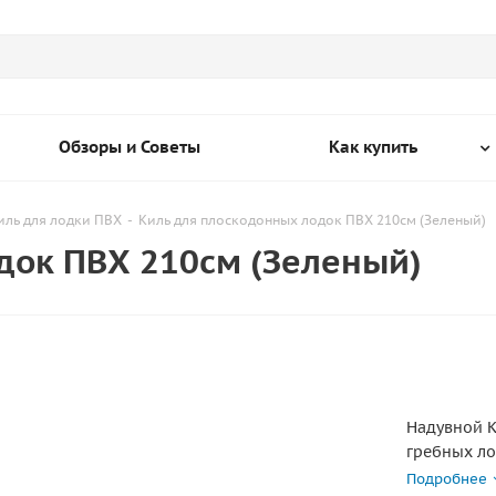
Обзоры и Советы
Как купить
иль для лодки ПВХ
-
Киль для плоскодонных лодок ПВХ 210см (Зеленый)
док ПВХ 210см (Зеленый)
Надувной К
гребных ло
надутом ви
Подробнее