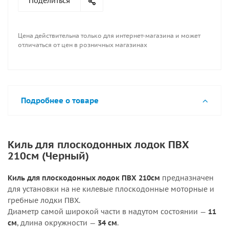
Поделиться
лодочном насосе. Но накачивать плавательное
изделие, используя манометр, не обязательно. Все
кили после изготовления проверяются на травление
Цена действительна только для интернет-магазина и может
давлением в 1 Атмосфера (1,01325 Бар) это в 3-4 раза
отличаться от цен в розничных магазинах
больше нормы эксплуатационного давления киля.
Подробнее о товаре
Киль для плоскодонных лодок ПВХ
210см (Черный)
Киль для плоскодонных лодок ПВХ 210см
предназначен
для установки на не килевые плоскодонные моторные и
гребные лодки ПВХ.
Диаметр самой широкой части в надутом состоянии —
11
см
, длина окружности —
34 см
.