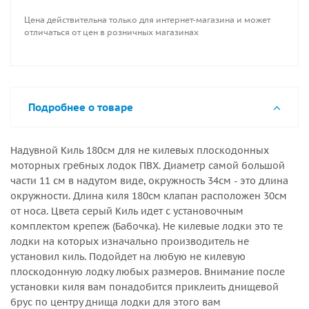
лодочном насосе. Но накачивать плавательное
Цена действительна только для интернет-магазина и может
изделие, используя манометр, не обязательно. Все
отличаться от цен в розничных магазинах
кили после изготовления проверяются на травление
давлением в 1 Атмосфера (1,01325 Бар) это в 3-4 раза
больше нормы эксплуатационного давления киля.
Если у вас есть сомнения в правильном выборе
Подробнее о товаре
размера киля то зайдите на нашу статью по подбору
надувного киля для плоскодонных лодок.
Надувной Киль 180см для не килевых плоскодонных
моторных гребных лодок ПВХ. Диаметр самой большой
части 11 см в надутом виде, окружность 34см - это длина
окружности. Длина киля 180см клапан расположен 30см
от носа. Цвета серый Киль идет с установочным
комплектом крепеж (Бабочка). Не килевые лодки это те
лодки на которых изначально производитель не
установил киль. Подойдет на любую не килевую
плоскодонную лодку любых размеров. Внимание после
установки киля вам понадобится приклеить днищевой
брус по центру днища лодки для этого вам