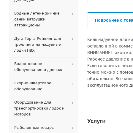
Водные летние зимние
санки ватрушки
Подробнее о тов
аттракционы
Дуга Тарга Рейлинг для
Киль надувной для к
троллинга на надувные
оставленной в комме
лодки ПВХ
ВНИМАНИЕ! такой кил
Рабочее давление в 
Водоотливное
Если говорить о числ
оборудование и дренаж
точно можно с помощ
обязательно. Все кил
Якорно-швартовое
эксплуатационного д
оборудование
Оборудование для
транспортировки лодок и
моторов
Услуги
Рыболовные товары