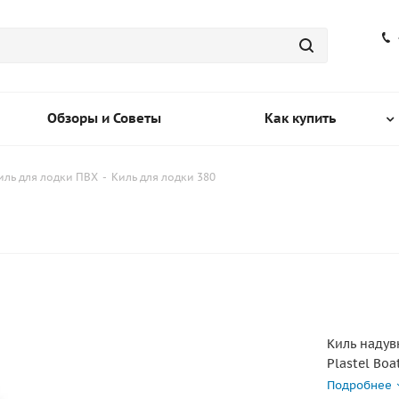
Обзоры и Советы
Как купить
иль для лодки ПВХ
-
Киль для лодки 380
Киль надув
Plastel Bo
вашей про
Подробнее