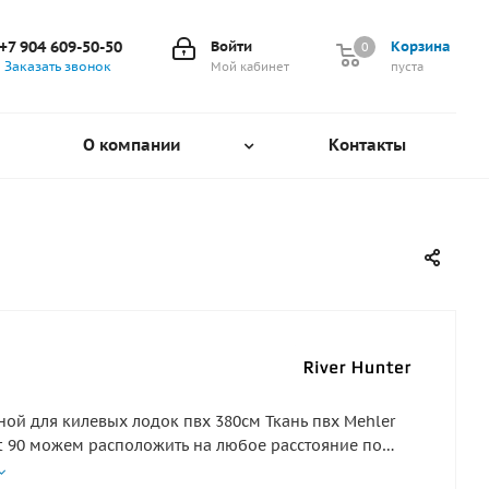
+7 904 609-50-50
Войти
Корзина
0
0
Заказать звонок
Мой кабинет
пуста
О компании
Контакты
ной для килевых лодок пвх 380см Ткань пвх Mehler
at 90 можем расположить на любое расстояние по
сьбе оставленной в комментарии при оформлении