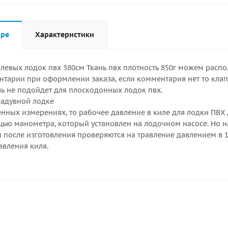
аре
Характеристики
илевых лодок пвх 380см Ткань пвх плотность 850г можем расп
нтарии при оформлении заказа, если комментария нет то клапа
ь не подойдет для плоскодонных лодок пвх.
надувной лодке
енных измерениях, то рабочее давление в киле для лодки ПВХ д
ью манометра, который установлен на лодочном насосе. Но на
и после изготовления проверяются на травление давлением в 1
авления киля.