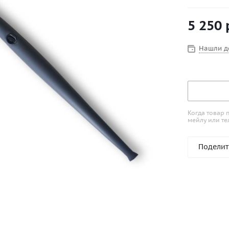
заказа, ес
умолчанию 
5 250
подойдет д
Нашли д
Когда товар 
мейлу или те
Поделит