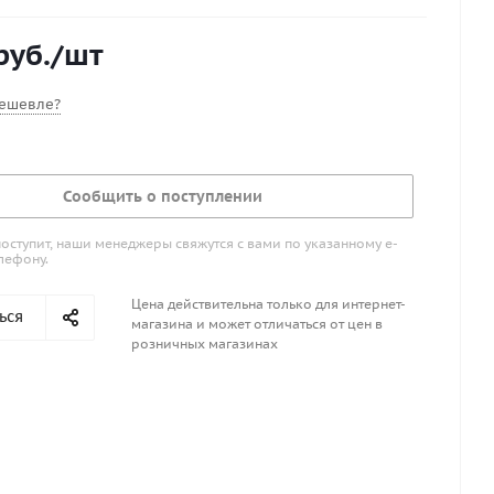
ли комментария нет то клапан устанавливается по
40см от носа киля. ВНИМАНИЕ! такой киль не
руб.
/шт
ля плоскодонных лодок пвх.
ешевле?
Сообщить о поступлении
поступит, наши менеджеры свяжутся с вами по указанному е-
лефону.
Цена действительна только для интернет-
ься
магазина и может отличаться от цен в
розничных магазинах