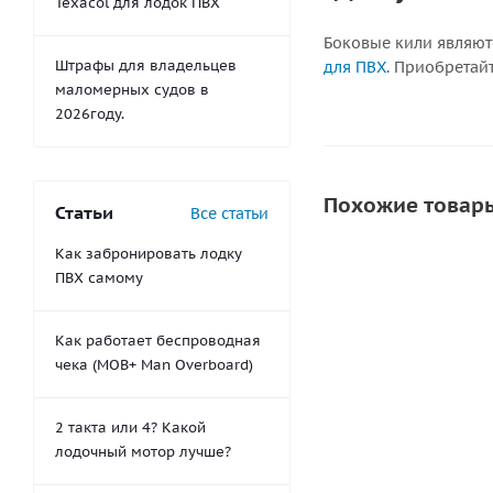
Texacol для лодок ПВХ
Боковые кили являют
Штрафы для владельцев
для ПВХ
. Приобретай
маломерных судов в
2026году.
Похожие товар
Статьи
Все статьи
Как забронировать лодку
ПВХ самому
СОВЕТУЕМ
СКИДКА
Как работает беспроводная
чека (MOB+ Man Overboard)
2 такта или 4? Какой
лодочный мотор лучше?
Киль 70мм бок