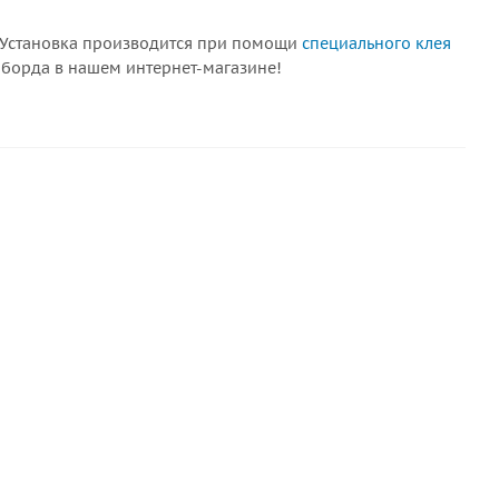
 Установка производится при помощи
специального клея
-борда в нашем интернет-магазине!
СКИДКА
ник малый для лодки
Киль курсовой устойчивости