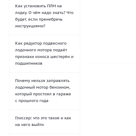
лодок и SUP
Как установить ПЛМ на
357
руб.
/шт
лодку. О чём надо знать? Что
будет, если пренебречь
-
20
%
Эконом
инструкциями?
Как редуктор подвесного
лодочного мотора подаёт
признаки износа шестерён и
подшипников
Почему нельзя заправлять
лодочный мотор бензином,
который простоял в гараже
с прошлого года
Глиссер: что это такое и как
на него выйти