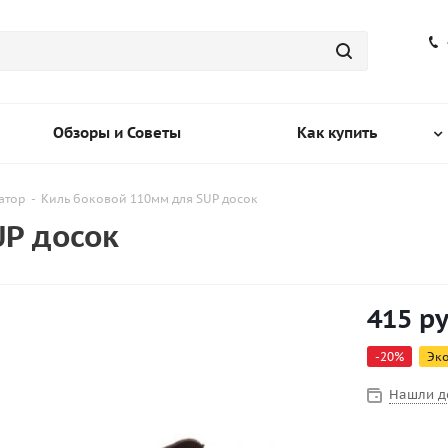
Обзоры и Советы
Как купить
атор
-
Киль боковой 110мм для SUP досок
UP досок
415
ру
-
20
%
Эк
Нашли д