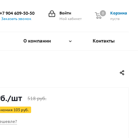
+7 904 609-50-50
Войти
Корзина
0
0
Заказать звонок
Мой кабинет
пуста
О компании
Контакты
б.
/шт
518
руб.
ономия
103
руб.
ешевле?