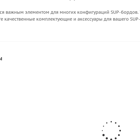
ся важным элементом для многих конфигураций SUP-бордов.
те качественные комплектующие и аксессуары для вашего SUP
ы
СКИДКА
СКИДКА
овой для
Курсовой стабилизатор
Киль плав