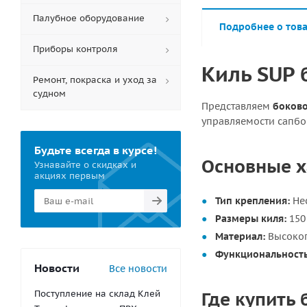
Палубное оборудование
Подробнее о тов
Приборы контроля
Киль SUP 
Ремонт, покраска и уход за
судном
Представляем
боково
управляемости сапбо
Будьте всегда в курсе!
Основные х
Узнавайте о скидках и
акциях первым
Тип крепления:
Нес
Размеры киля:
150 
Материал:
Высокоп
Функциональность
Новости
Все новости
Где купить
Поступление на склад Клей