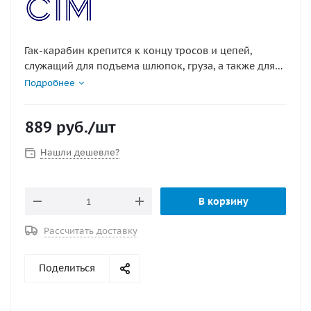
Гак-карабин крепится к концу тросов и цепей,
служащий для подъема шлюпок, груза, а также для
буксировки.
Подробнее
Материал : нержавеющая сталь
889
руб.
/шт
Нашли дешевле?
В корзину
Рассчитать доставку
Поделиться