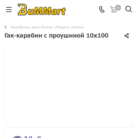
0
Карабины, рым-болты, обушки, планки
Гак-карабин с проушиной 10х100