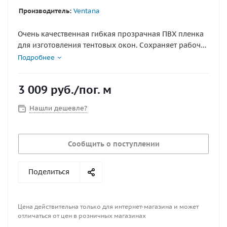
Производитель:
Ventana
Очень качественная гибкая прозрачная ПВХ пленка
для изготовления тентовых окон. Сохраняет рабочие
в диапазоне температур от + 66 до — 22 градусов
Подробнее
Цельсия. Цена указана за 1 п.м 137х100см ширина
рулона 137см NEW QUALITY
3 009
руб.
/пог. м
Нашли дешевле?
Сообщить о поступлении
Поделиться
Цена действительна только для интернет-магазина и может
отличаться от цен в розничных магазинах