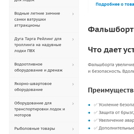
Подробнее о тов
Водные летние зимние
санки ватрушки
аттракционы
Фальшборт 
Дуга Тарга Рейлинг для
троллинга на надувные
Что дает у
лодки ПВХ
Водоотливное
Фальшборта увеличив
оборудование и дренаж
и безопасность. Вдол
Якорно-швартовое
Преимуществ
оборудование
Оборудование для
✅ Усиление безопа
транспортировки лодок и
✅ Защита от брызг
моторов
✅ Увеличение авар
✅ Дополнительные
Рыболовные товары