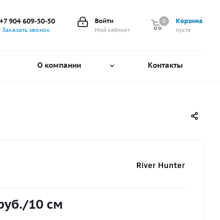
+7 904 609-50-50
Войти
Корзина
0
0
Заказать звонок
Мой кабинет
пуста
О компании
Контакты
руб.
/10 см