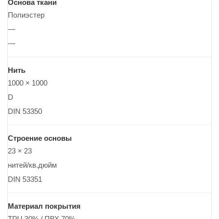
Основа ткани
Полиэстер
—
—
Нить
1000 × 1000
D
DIN 53350
Строение основы
23 × 23
нитей/кв.дюйм
DIN 53351
Материал покрытия
TPU 30% / ПВХ 70%