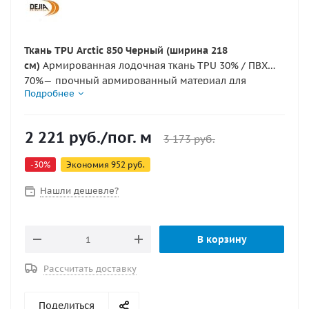
Ткань TPU Arctic 850 Черный (ширина 218
см)
Армированная лодочная ткань TPU 30% / ПВХ
70%— прочный армированный материал для
Подробнее
производства и ремонта надувных лодок,
катамаранов, понтонов и различных
пневматических конструкций.Плотность
850 г/
2 221
руб.
/пог. м
3 173
руб.
м²
обеспечивает высокую стойкость к проколам и
истиранию, а TPU-покрытие помогает сохранять
-
30
%
Экономия
952
руб.
эластичность и герметичность соединений при
корректной технологии склейки/сварки.
Нашли дешевле?
В корзину
Рассчитать доставку
Поделиться