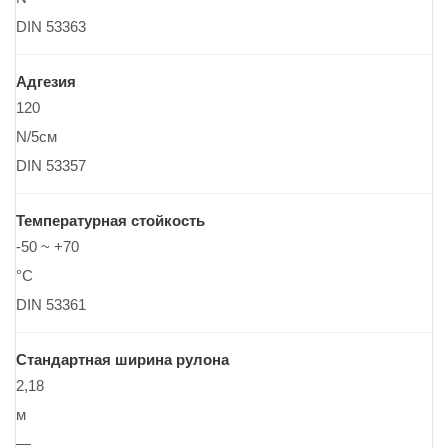
DIN 53363
Адгезия
120
N/5см
DIN 53357
Температурная стойкость
-50 ~ +70
°C
DIN 53361
Стандартная ширина рулона
2,18
м
—