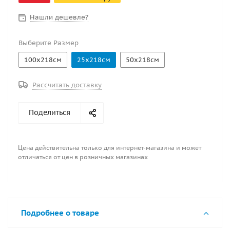
лодок, пневмоконструкций, а так же для
технологических элементов к ним. Ширина рулона
Нашли дешевле?
218 см.
Выберите Размер
100х218см
25х218см
50х218см
Рассчитать доставку
Поделиться
Цена действительна только для интернет-магазина и может
отличаться от цен в розничных магазинах
Подробнее о товаре