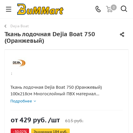
0
Dejia Boat
Ткань лодочная Dejia Boat 750
(Оранжевый)
:
Ткань лодочная Dejia Boat 750 (Оранжевый)
100х218см Многослойный ПВХ материал
используется для изготовления надувных баллонов
Подробнее
и (или) лодок. Несущая основа сделана из плотного
плетёного нейлона и обеспечивает такому ПВХ
от
429 руб.
/шт
материалу для ПВХ лодок прочность и стойкость к
613 руб.
истиранию. Материал для гребных и транцевых
-30.02%
Экономия
184 руб.