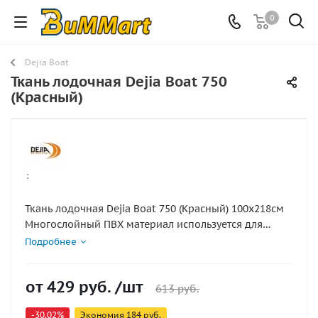
0
Dejia Boat
Ткань лодочная Dejia Boat 750
(Красный)
:
Ткань лодочная Dejia Boat 750 (Красный) 100х218см
Многослойный ПВХ материал используется для
изготовления надувных баллонов и (или) лодок.
Подробнее
Несущая основа сделана из плотного плетёного
нейлона и обеспечивает такому ПВХ материалу для
от
429 руб.
/шт
ПВХ лодок прочность и стойкость к истиранию.
613 руб.
Материал для гребных и транцевых лодок,
-30.02%
Экономия
184 руб.