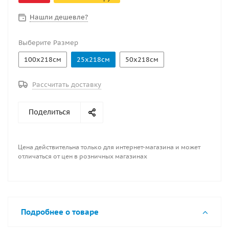
пневмоконструкций, а так же для технологических
элементов к ним. Ширина рулона 218 см.
Нашли дешевле?
Выберите Размер
100х218см
25х218см
50х218см
Рассчитать доставку
Поделиться
Цена действительна только для интернет-магазина и может
отличаться от цен в розничных магазинах
Подробнее о товаре