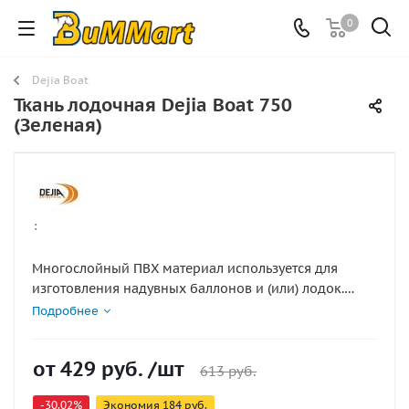
0
Dejia Boat
Ткань лодочная Dejia Boat 750
(Зеленая)
:
Многослойный ПВХ материал используется для
изготовления надувных баллонов и (или) лодок.
Несущая основа сделана из плотного плетёного
Подробнее
нейлона и обеспечивает такому ПВХ материалу для
ПВХ лодок прочность и стойкость к истиранию.
от
429 руб.
/шт
Материал для гребных и транцевых лодок,
613 руб.
пневмоконструкций, а так же для технологических
-30.02%
Экономия
184 руб.