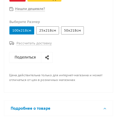
элементов к ним. Зеленый. Ширина рулона 218 см.
Нашли дешевле?
Выберите Размер
100х218см
25х218см
50х218см
Рассчитать доставку
Поделиться
Цена действительна только для интернет-магазина и может
отличаться от цен в розничных магазинах
Подробнее о товаре