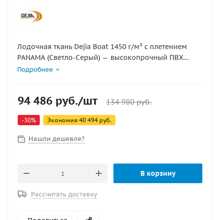
Лодочная ткань Dejia Boat 1450 г/м² с плетением
PANAMA (Светло-Серый) — высокопрочный ПВХ
материал, предназначенный для изготовления
Подробнее
надувных лодок, понтонов и других водных
конструкций. Поставляется в рулонах длиной 50 м.
94 486
руб.
/шт
Ткань обладает отличной прочностью,
134 980
руб.
эластичностью и устойчивостью к неблагоприятным
-
30
%
Экономия
40 494
руб.
климатическим условиям.
Нашли дешевле?
В корзину
Рассчитать доставку