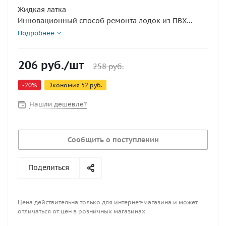
Жидкая латка
Инновационный способ ремонта лодок из ПВХ
материалов – жидкая латка.
Подробнее
Все очень просто!
Очищаем и обезжириваем ПВХ ткань вокруг
206
руб.
/шт
повреждения
258
руб.
Открываем тюбик с жидкой латкой
-
20
%
Экономия
52
руб.
Наносим небольшое количество реагента на
поврежденную поверхность ткани
Нашли дешевле?
Через 8 часов накачиваем лодку и все!
Сообщить о поступлении
Поделиться
Цена действительна только для интернет-магазина и может
отличаться от цен в розничных магазинах