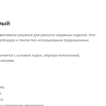
рый
ффективное решение для ремонта надувных изделий. Этот
 сапбордах и тентах без использования традиционных
иняется с основой лодки, образуя монолитный,
 нагрева.
х).
.
и.
е и перепадам температур.