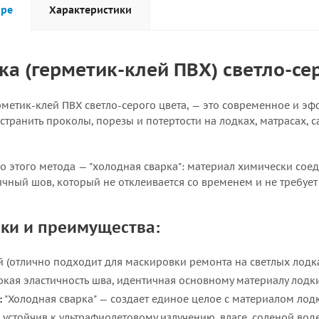
аре
Характеристики
ка (герметик-клей ПВХ) светло-се
рметик-клей ПВХ светло-серого цвета, — это современное и э
странить проколы, порезы и потертости на лодках, матрасах,
о этого метода — "холодная сварка": материал химически соед
чный шов, который не отклеивается со временем и не требует
ки и преимущества:
 (отлично подходит для маскировки ремонта на светлых лодка
кая эластичность шва, идентичная основному материалу лодки
:
"Холодная сварка" — создает единое целое с материалом лодк
устойчив к ультрафиолетовому излучению, влаге, соленой вод