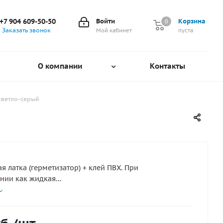
+7 904 609-50-50
Войти
Корзина
0
0
Заказать звонок
Мой кабинет
пуста
О компании
Контакты
светло-серый
ая латка (герметизатор) + клей ПВХ. При
нии как жидкая
оляет без дополнительных манипуляций
ливать НЕБОЛЬШИЕ повреждения надувных лодок,
буви, вейдерсов, гидрокостюмов, надувных матрацев,
т.п. Надежно приклеивается к верхнему