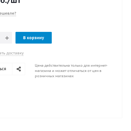
б.
/шт
й. После застывания, при значительных нагрузках и
мпературах может вытягиваться.
ешевле?
зовании как клей обеспечивает надежное,
ное соединение изделий, в том числе в
ентном составе с ОТВЕРДИТЕЛЕМ.
В корзину
ать доставку
Цена действительна только для интернет-
ься
магазина и может отличаться от цен в
розничных магазинах