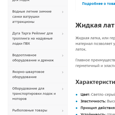
Подробнее о тов
Водные летние зимние
санки ватрушки
аттракционы
Жидкая лат
Дуга Тарга Рейлинг для
Жидкая латка, или ге
троллинга на надувные
лодки ПВХ
материал позволяет у
латок.
Водоотливное
Главное преимуществ
оборудование и дренаж
герметичный и эласти
Якорно-швартовое
оборудование
Характеристи
Оборудование для
транспортировки лодок и
Цвет:
Светло-серый
моторов
Эластичность:
Высо
Принцип действия
Рыболовные товары
Устойчивость:
Шов 