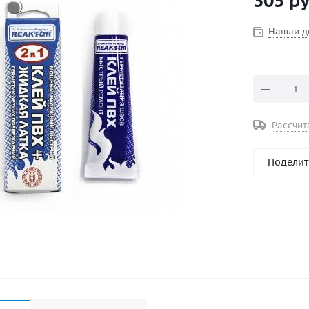
305
ру
слою ткане
высоких те
Нашли д
При исполь
высокопроч
двухкомпон
Рассчит
Поделит