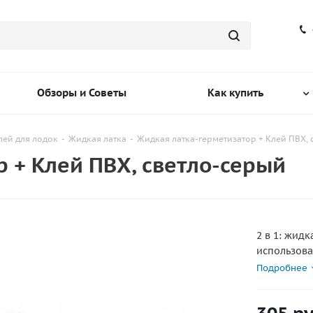
Обзоры и Советы
Как купить
лей для лодок
-
Жидкая латка
-
Жидкая латка-герметизатор + Клей ПВХ, 
 + Клей ПВХ, светло-серый
2 в 1: жидк
использова
латка позв
Подробнее
восстанав
палаток, о
игрушек и 