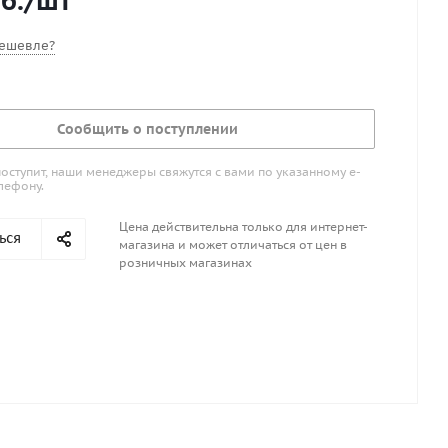
б.
/шт
ешевле?
Сообщить о поступлении
поступит, наши менеджеры свяжутся с вами по указанному е-
лефону.
Цена действительна только для интернет-
ься
магазина и может отличаться от цен в
розничных магазинах