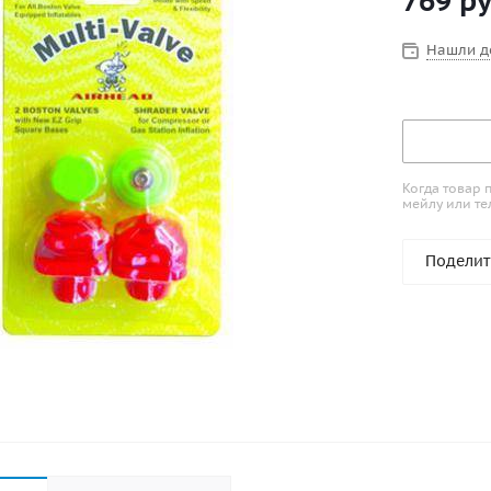
769
ру
Нашли д
Когда товар 
мейлу или те
Поделит