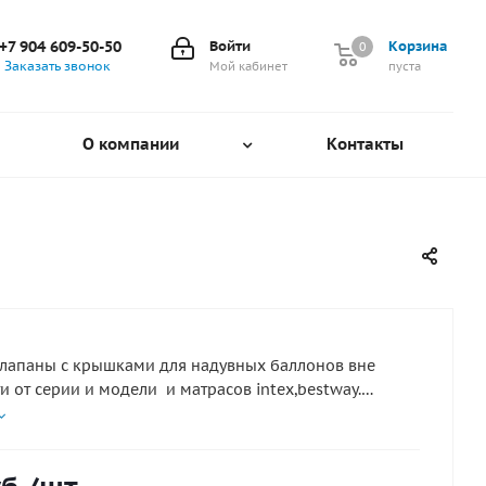
+7 904 609-50-50
Войти
Корзина
0
0
Заказать звонок
Мой кабинет
пуста
О компании
Контакты
лапаны с крышками для надувных баллонов вне
и от серии и модели и матрасов intex,bestway.
бристой формы удобно заворачивать даже мокрыми
апаны имеют яркую окраску для быстрого
. В упаковке - 2 шт.