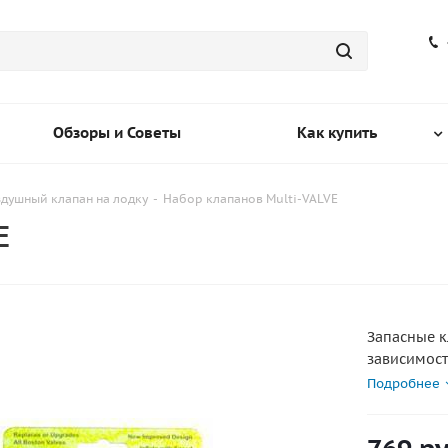
Обзоры и Советы
Как купить
душный клапан на лодку
-
Набор клапанов Multi-VALVE
E
Запасные к
зависимост
Крышку ре
Подробнее
руками. Кл
обнаружения