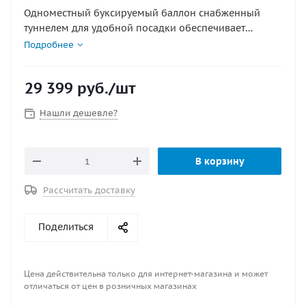
Одноместный буксируемый баллон снабженный
туннелем для удобной посадки обеспечивает
достаточно безопасную поездку полную эффектных
Подробнее
впечатлений. Оборудован двумя прочными ручками
и подголовником. Имеет прочный нейлоновый
29 399
руб.
/шт
чехол 840 denier. Размеры в сдутом состоянии
170х130 см (67х51").
Нашли дешевле?
В корзину
Рассчитать доставку
Поделиться
Цена действительна только для интернет-магазина и может
отличаться от цен в розничных магазинах