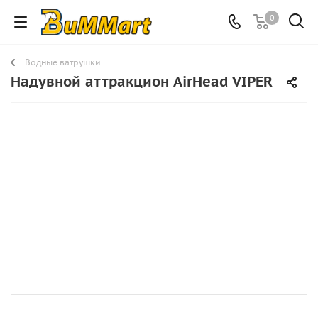
0
Водные ватрушки
Надувной аттракцион AirHead VIPER