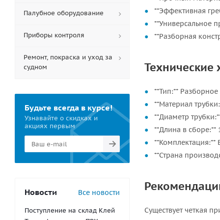
**Эффективная гре
Палубное оборудование
**Универсальное п
Приборы контроля
**Разборная конст
Ремонт, покраска и уход за
Технические 
судном
**Тип:** Разборное
**Материал трубк
Будьте всегда в курсе!
**Диаметр трубки:*
Узнавайте о скидках и
акциях первым
**Длина в сборе:** 
**Комплектация:** 
**Страна производс
Рекомендации
Новости
Все новости
Существует четкая п
Поступление на склад Клей