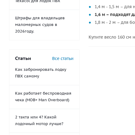
Texacol для лодок ПВХ
1,4 м - 1,5 м – для
1,6 м – подходят дл
Штрафы для владельцев
1,8 м - 2 м – для 
маломерных судов в
2026году.
Купите весло 160 см 
Статьи
Все статьи
Как забронировать лодку
ПВХ самому
Как работает беспроводная
чека (MOB+ Man Overboard)
2 такта или 4? Какой
лодочный мотор лучше?