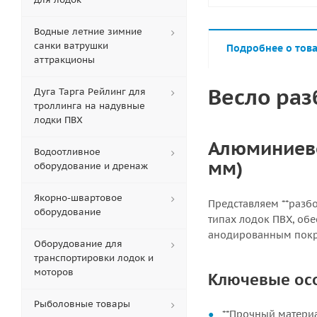
Водные летние зимние
санки ватрушки
Подробнее о тов
аттракционы
Весло раз
Дуга Тарга Рейлинг для
троллинга на надувные
лодки ПВХ
Алюминиево
Водоотливное
мм)
оборудование и дренаж
Якорно-швартовое
Представляем **разбо
оборудование
типах лодок ПВХ, об
анодированным покр
Оборудование для
транспортировки лодок и
моторов
Ключевые ос
Рыболовные товары
**Прочный материа