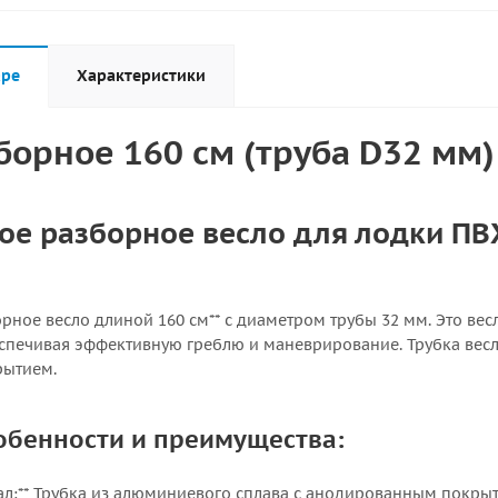
аре
Характеристики
борное 160 см (труба D32 мм)
е разборное весло для лодки ПВХ
рное весло длиной 160 см** с диаметром трубы 32 мм. Это ве
еспечивая эффективную греблю и маневрирование. Трубка вес
ытием.
обенности и преимущества:
л:** Трубка из алюминиевого сплава с анодированным покрыти