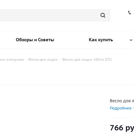
Обзоры и Советы
Как купить
рюки отпорные
-
Весла для лодок
-
Весло для лодки 160см D32
Весло для 
Подробнее
766
ру