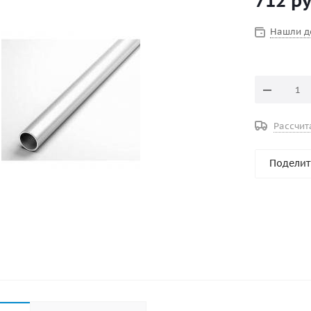
712
ру
Нашли д
Рассчит
Поделит