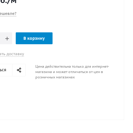
б.
/м
ешевле?
В корзину
ать доставку
Цена действительна только для интернет-
ься
магазина и может отличаться от цен в
розничных магазинах