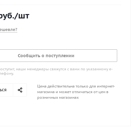
обенно рекомендуется для перевозки подвесных
 дистанционно управляемым тримом (механизмом
руб.
/шт
угла наклона мотора). Снабжена пружинным
ром, обрезиненной вилкой под дейдвуд мотора и
 шнуром с крючками. Длина опоры регулируется в
ешевле?
0-80 см
Сообщить о поступлении
поступит, наши менеджеры свяжутся с вами по указанному е-
лефону.
Цена действительна только для интернет-
ься
магазина и может отличаться от цен в
розничных магазинах