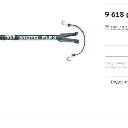
дороге. Ос
моторов с
9 618
изменения 
амортизато
эластичным
Нашли д
пределах 5
Когда товар 
мейлу или те
Поделит