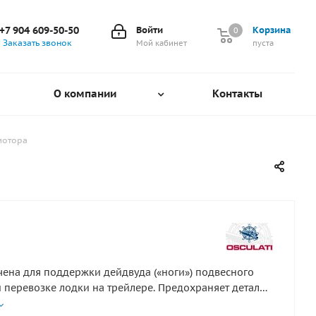
+7 904 609-50-50
Войти
Корзина
0
0
Заказать звонок
Мой кабинет
пуста
О компании
Контакты
мотора
ена для поддержки дейдвуда («ноги») подвесного
 перевозке лодки на трейлере. Предохраняет детали
вигателя от повреждений при движении по неровной