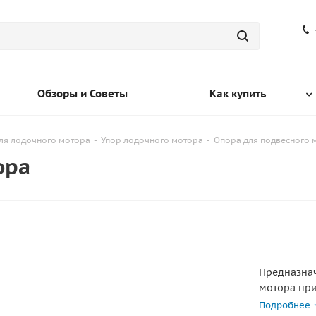
Обзоры и Советы
Как купить
ля лодочного мотора
-
Упор лодочного мотора
-
Опора для подвесного 
ора
Предназнач
мотора при
подвески д
Подробнее