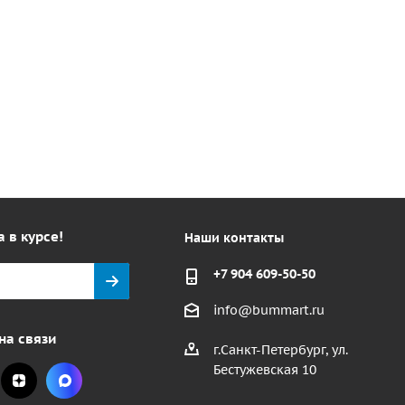
а в курсе!
Наши контакты
+7 904 609-50-50
info@bummart.ru
на связи
г.Санкт-Петербург, ул.
Бестужевская 10