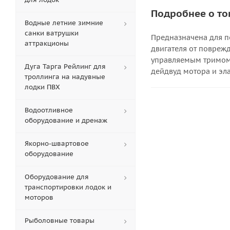
Подробнее о то
Водные летние зимние
санки ватрушки
Предназначена для п
аттракционы
двигателя от повреж
управляемым тримом
Дуга Тарга Рейлинг для
дейдвуд мотора и эл
троллинга на надувные
лодки ПВХ
Водоотливное
оборудование и дренаж
Якорно-швартовое
оборудование
Оборудование для
транспортировки лодок и
моторов
Рыболовные товары