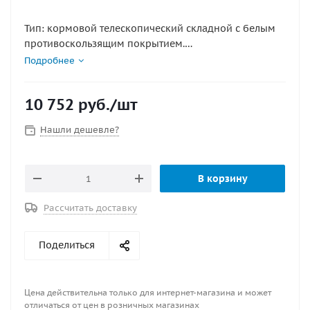
Тип: кормовой телескопический складной c белым
противоскользящим покрытием.
Подробнее
Габариты : 350х254мм
Длина в разобранном состоянии, мм : 600
10 752
руб.
/шт
Длина в собранном виде, мм : 350
Количество ступеней, шт : 2
Нашли дешевле?
Материал : Нерж. сталь
Тип : Телескопический складной
Ширина, мм : 254
В корзину
Рассчитать доставку
Поделиться
Цена действительна только для интернет-магазина и может
отличаться от цен в розничных магазинах