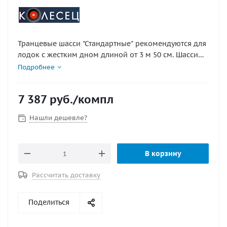
Транцевые шасси "Стандартные" рекомендуются для
лодок с жестким дном длиной от 3 м 50 см. Шасси
снабжены камерными колесами с капроновой
Подробнее
ступицей диаметром 260 мм. Отсутствие ржавеющего
подшипника – большой плюс при постоянном
7 387
руб.
/компл
контакте изделия с водой. В комплект входит набор
установочной фурнитуры из нержавеющей стали А2.
Нашли дешевле?
Шасси изготовлены из высококачественной
полированной нержавеющей стали. Внутренняя
пружина механизма – нержавеющая сталь AISI 316.
В корзину
Диаметр трубы стоек 32 мм, толщина стенки 2 мм.
Толщина металла фланцев 3 мм.
Рассчитать доставку
Поделиться